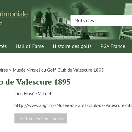
tés
Hall of Fame
Histoire des golfs
PGA France
ires
>
Musée Virtuel du Golf Club de Valescure 1895
b de Valescure 1895
Lien Musée Virtuel :
http://www.apgf.fr/-Musee-du-Golf-Club-de-Valescure-.ht
Le Club des Centenaires