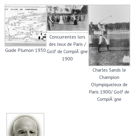
Concurrentes lors
des Jeux de Paris /
Guide Plumon 1930
Golf de CompiÃ¨gne
1900
Charles Sands le
Champion
OlympiqueJeux de
Paris 1900/ Golf de
CompiÃ¨gne