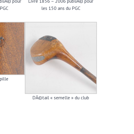
bliÃ© pour
Livre 1856 – 2006 publiÃ© pour
 PGC
les 150 ans du PGC
ille
DÃ©tail « semelle » du club