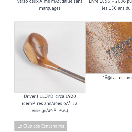
Verso deuxiÃ¨me mÃ©daille sans
Livre 1856 – 2006 pu
marquages
les 150 ans du
DÃ©tail estamp
Driver J LLOYD, circa 1920
(derniÃ¨res annÃ©es oÃ¹ il a
enseignÃ© Ã PGC)
Le Club des Centenaires