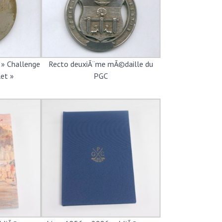
» Challenge
Recto deuxiÃ¨me mÃ©daille du
et »
PGC