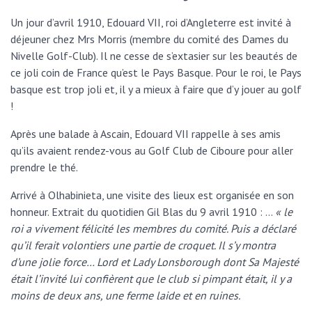
Un jour d’avril 1910, Edouard VII, roi d’Angleterre est invité à
déjeuner chez Mrs Morris (membre du comité des Dames du
Nivelle Golf-Club). Il ne cesse de s’extasier sur les beautés de
ce joli coin de France qu’est le Pays Basque. Pour le roi, le Pays
basque est trop joli et, il y a mieux à faire que d’y jouer au golf
!
Après une balade à Ascain, Edouard VII rappelle à ses amis
qu’ils avaient rendez-vous au Golf Club de Ciboure pour aller
prendre le thé.
Arrivé à Olhabinieta, une visite des lieux est organisée en son
honneur. Extrait du quotidien Gil Blas du 9 avril 1910 : …
« le
roi a vivement félicité les membres du comité. Puis a déclaré
qu’il ferait volontiers une partie de croquet. Il s’y montra
d’une jolie force… Lord et Lady Lonsborough dont Sa Majesté
était l’invité lui confièrent que le club si pimpant était, il y a
moins de deux ans, une ferme laide et en ruines.