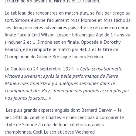
scratch de 86 devant K. Nicholls et D. Pearson.
Le tableau des rencontres en match-play, se fait par tirage au
sort. Simone élimine facilement Miss Monroe et Miss Nicholls,
ses deux premières adversaires puis, elle se retrouve en demi-
finale face à Enid Wilson. L’espoir britannique âgé de 14 ans va
s’incliner 2 et 1. Simone est en finale. Opposée à Dorothy
Pearson, elle remporte le match par 4et 3 et le titre de
Championne de Grande Bretagne Juniors Féminin.
Le Gaulois du 24 septembre 1924
» Cette sensationnelle
victoire survenant après la belle performance de Pierre
Maneuvrier, finaliste il y a quelques semaines dans le
championnat des Boys, témoigne des progrès accomplis par
nos jeunes joueurs… »
Les plus grands experts anglais dont Bernard Darwin – le
petit-fils du célèbre Charles – n’hésitent pas à comparer le
style de Simone à celui de leurs célèbres grandes
championnes, Cécil Leitch et Joyce Wethered.