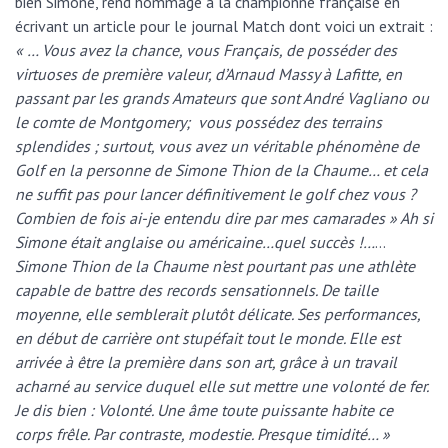
bien Simone, rend hommage à la championne française en
écrivant un article pour le journal Match dont voici un extrait :
« … Vous avez la chance, vous Français, de posséder des
virtuoses de première valeur, d’Arnaud Massy à Lafitte, en
passant par les grands Amateurs que sont André Vagliano ou
le comte de Montgomery; vous possédez des terrains
splendides ; surtout, vous avez un véritable phénomène de
Golf en la personne de Simone Thion de la Chaume… et cela
ne suffit pas pour lancer définitivement le golf chez vous ?
Combien de fois ai-je entendu dire par mes camarades » Ah si
Simone était anglaise ou américaine…quel succès !…
…
Simone Thion de la Chaume n’est pourtant pas une athlète
capable de battre des records sensationnels. De taille
moyenne, elle semblerait plutôt délicate. Ses performances,
en début de carrière ont stupéfait tout le monde. Elle est
arrivée à être la première dans son art, grâce à un travail
acharné au service duquel elle sut mettre une volonté de fer.
Je dis bien : Volonté. Une âme toute puissante habite ce
corps frêle. Par contraste, modestie. Presque timidité… »