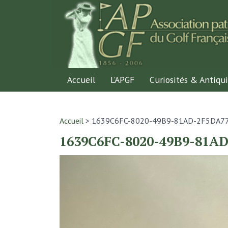
Accueil
L’APGF
Curiosités & Antiqui
Accueil
>
1639C6FC-8020-49B9-81AD-2F5DA7
1639C6FC-8020-49B9-81A