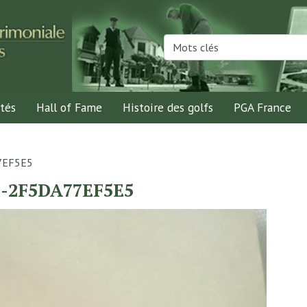
tés
Hall of Fame
Histoire des golfs
PGA France
7EF5E5
D-2F5DA77EF5E5