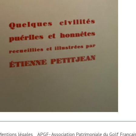
entions légales
APGF- Association Patrimoniale du Golf França